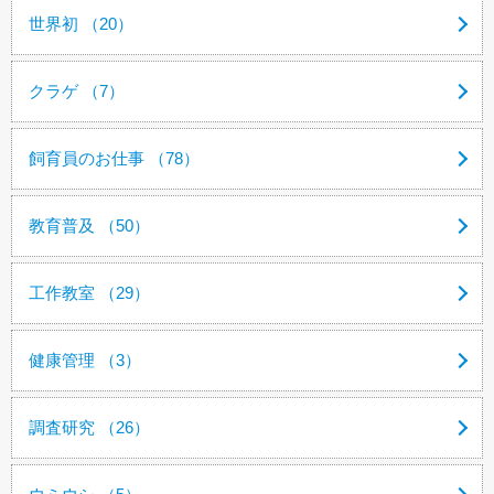
世界初 （20）
クラゲ （7）
飼育員のお仕事 （78）
教育普及 （50）
工作教室 （29）
健康管理 （3）
調査研究 （26）