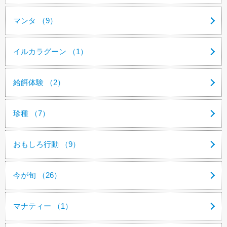
マンタ （9）
イルカラグーン （1）
給餌体験 （2）
珍種 （7）
おもしろ行動 （9）
今が旬 （26）
マナティー （1）