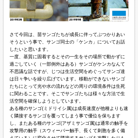
さて今回は、苗サンゴたちが成長に伴ってぶつかりあい
そうという事で、サンゴ同士の「ケンカ」についてお話
したいと思います。
一度、基質に固着するとその一生をその場所で動かずに
過ごしていく（一部例外はある）サンゴがケンカなんて
不思議な話ですが、じつは生活空間をめぐってサンゴ達
は日々争いを繰り広げています。移動ができないサンゴ
たちにとって光や水の流れなどの周りの環境条件は生死
に関わることです。そこでサンゴたちは様々な方法で生
活空間を確保しようとしています。
ある種のサンゴ(ミドリイシ属)は成長速度が他種よりも速
く隣接するサンゴを覆ってしまう事で優位を保ちます
し、またある種のサンゴ(アザミサンゴ属)は通常の触手を
攻撃用の触手（スウィーパー触手、長くて刺胞を多く備
えている）に変化させて隣接するサンゴを攻撃したりも