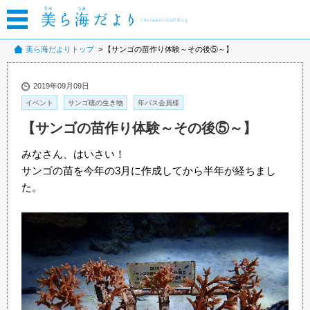
美ら海だよりトップ
【サンゴの苗作り体験～その後⑤～】
2019年09月09日
イベント
サンゴ礁の生き物
年パス会員様
【サンゴの苗作り体験～その後⑤～】
みなさん、はいさい！
サンゴの苗を今年の3月に作成してから半年が経ちまし
た。