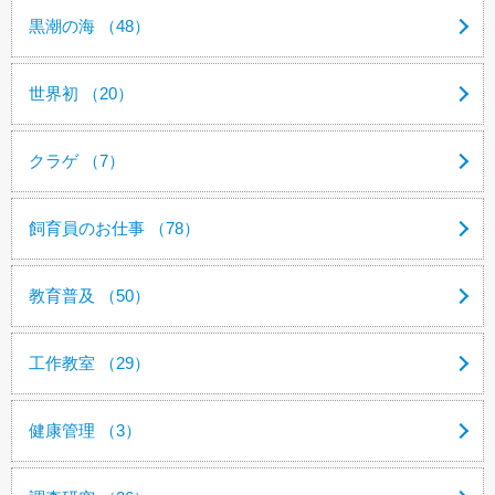
黒潮の海 （48）
世界初 （20）
クラゲ （7）
飼育員のお仕事 （78）
教育普及 （50）
工作教室 （29）
健康管理 （3）