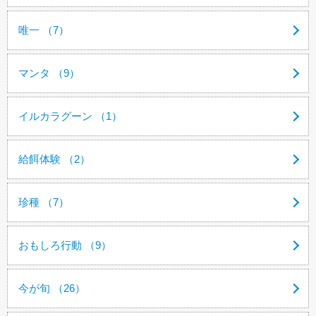
唯一 （7）
マンタ （9）
イルカラグーン （1）
給餌体験 （2）
珍種 （7）
おもしろ行動 （9）
今が旬 （26）