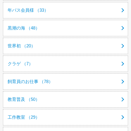
年パス会員様 （33）
黒潮の海 （48）
世界初 （20）
クラゲ （7）
飼育員のお仕事 （78）
教育普及 （50）
工作教室 （29）