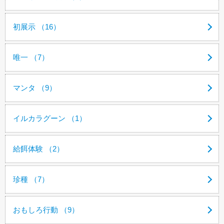
初展示 （16）
唯一 （7）
マンタ （9）
イルカラグーン （1）
給餌体験 （2）
珍種 （7）
おもしろ行動 （9）