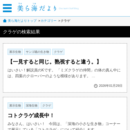
美ら海だよりトップ
カテゴリー
クラゲ
クラゲの検索結果
展示生物
サンゴ礁の生き物
クラゲ
【一見すると同じ。熟視すると違う。】
はいさい！解説員のKです。 「ミズクラゲの仲間」の体の真ん中に
は、四葉のクローバーのような模様があります。 ...
2026年01月29日
展示生物
深海生物
クラゲ
コトクラゲ成長中！
みなさん、はいさい！ 今回は、「深海の小さな生き物」コーナー
で展示している「コトクラゲ」について紹介します...