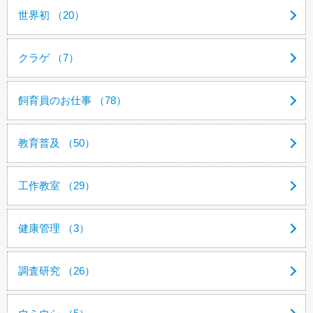
世界初 （20）
クラゲ （7）
飼育員のお仕事 （78）
教育普及 （50）
工作教室 （29）
健康管理 （3）
調査研究 （26）