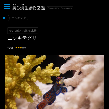
ニシキテグリ
サンゴ礁への旅 個水槽
ニシキテグリ
稀少度：
★★★
★★