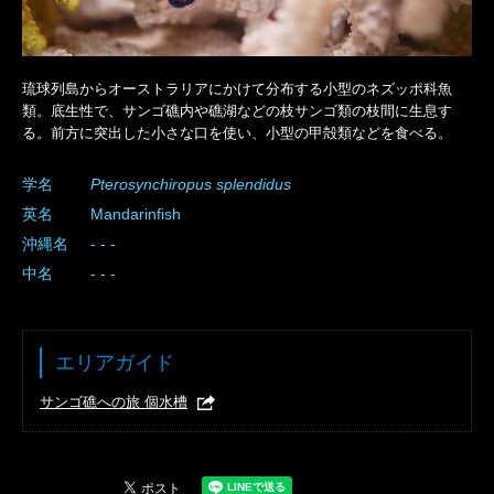
琉球列島からオーストラリアにかけて分布する小型のネズッポ科魚
類。底生性で、サンゴ礁内や礁湖などの枝サンゴ類の枝間に生息す
る。前方に突出した小さな口を使い、小型の甲殻類などを食べる。
学名
Pterosynchiropus
splendidus
英名
Mandarinfish
沖縄名
- - -
中名
- - -
エリアガイド
サンゴ礁への旅 個水槽