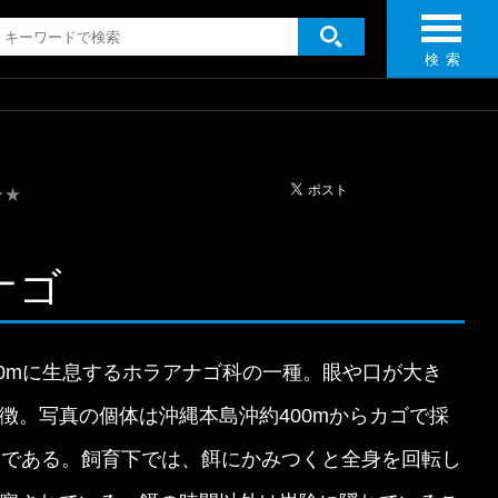
検 索
★★
ナゴ
00mに生息するホラアナゴ科の一種。眼や口が大き
徴。写真の個体は沖縄本島沖約400mからカゴで採
体である。飼育下では、餌にかみつくと全身を回転し