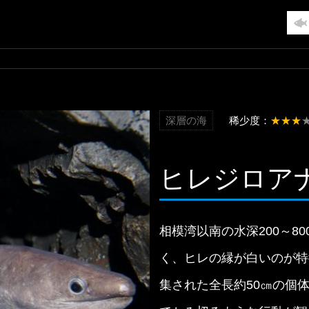
深層の海
稀少度：
★★★
ヒレジロア
相模湾以南の水深200～8
く、ヒレの縁が白いのが特
集された全長約50㎝の個