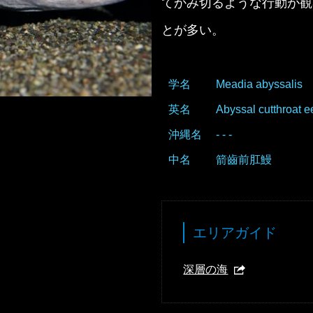
てかみ切るような行動が観
とが多い。
学名
Meadia abyssalis
英名
Abyssal cutthroat e
沖縄名
- - -
中名
箭齒前肛鰻
エリアガイド
深層の海