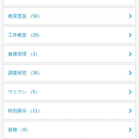
教育普及 （50）
工作教室 （29）
健康管理 （3）
調査研究 （26）
ウミウシ （5）
特別展示 （11）
新種 （6）