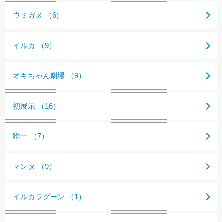
ウミガメ （6）
イルカ （9）
オキちゃん劇場 （9）
初展示 （16）
唯一 （7）
マンタ （9）
イルカラグーン （1）