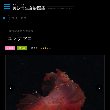
ユメナマコ
深海の小さな生き物
ユメナマコ
人気者
稀少種
稀少度：
★★★
★★