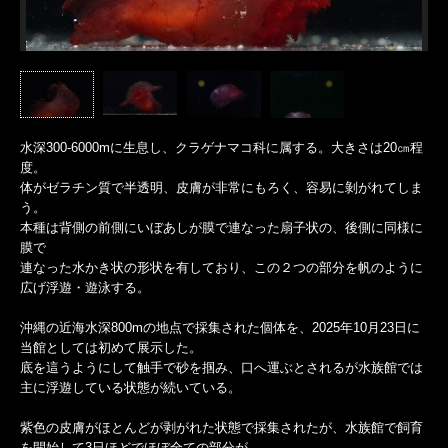
水深300-6000mに生息し、クラゲナマコ科に属する。大きさは20㎝程
度。
体がゼラチン質で半透明、皮膚が非常にもろく、容易に剝がれてしま
う。
本種は背側の前側にいぼあしが膜で連なった扇子状の、後側に同様に
膜で
連なった水かき状の形状を有しており、この２つの部分を帆のように
広げ浮遊・遊泳する。
沖縄の近海水深800mの地点で採集された個体を、2025年10月23日に
当館としては初めて展示した。
底を這うようにして触手で砂を掴み、口へ運ぶとされるが水族館では
主に浮遊している状態が続いている。
紫色の皮膚がほとんどが剥がれた状態で採集されたが、水族館で飼育
を開始して3日ほどでほぼ全ての部分が