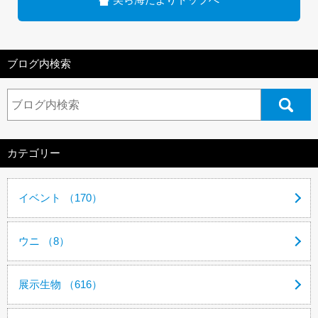
ブログ内検索
カテゴリー
イベント （170）
ウニ （8）
展示生物 （616）