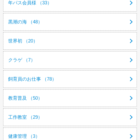
年パス会員様 （33）
黒潮の海 （48）
世界初 （20）
クラゲ （7）
飼育員のお仕事 （78）
教育普及 （50）
工作教室 （29）
健康管理 （3）