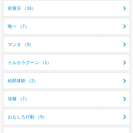
初展示 （16）
唯一 （7）
マンタ （9）
イルカラグーン （1）
給餌体験 （2）
珍種 （7）
おもしろ行動 （9）