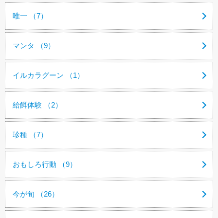
唯一 （7）
マンタ （9）
イルカラグーン （1）
給餌体験 （2）
珍種 （7）
おもしろ行動 （9）
今が旬 （26）