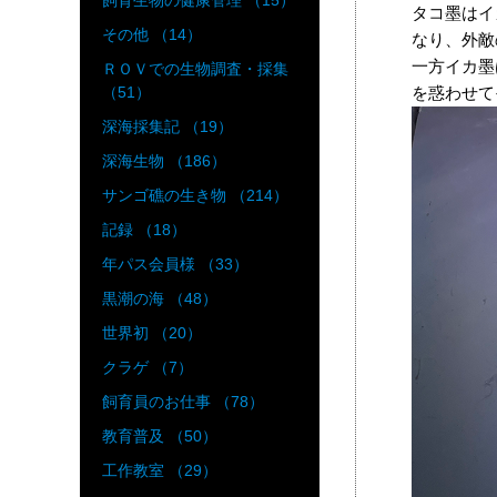
飼育生物の健康管理 （15）
タコ墨はイ
その他 （14）
なり、外敵
一方イカ墨
ＲＯＶでの生物調査・採集
を惑わせて
（51）
深海採集記 （19）
深海生物 （186）
サンゴ礁の生き物 （214）
記録 （18）
年パス会員様 （33）
黒潮の海 （48）
世界初 （20）
クラゲ （7）
飼育員のお仕事 （78）
教育普及 （50）
工作教室 （29）