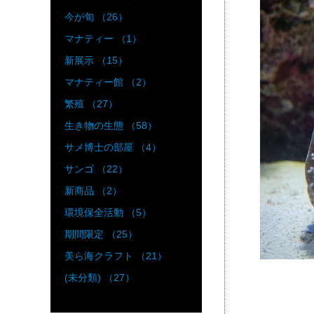
今が旬 （26）
マナティー （1）
新展示 （15）
マナティー館 （2）
繁殖 （27）
生き物の生態 （58）
サメ博士の部屋 （4）
サンゴ （22）
新商品 （2）
環境保全活動 （5）
期間限定 （25）
美ら海クラフト （21）
(未分類) （27）