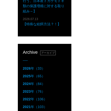
行う、日本産トカゲモドキ
類の保護増殖に対する取り
組み～】
2026.07.13
【特殊な給餌方法？！】
Archive
アーカイブ
2026
年（33）
2025
年（65）
2024
年（84）
2023
年（76）
2022
年（106）
2021
年（103）