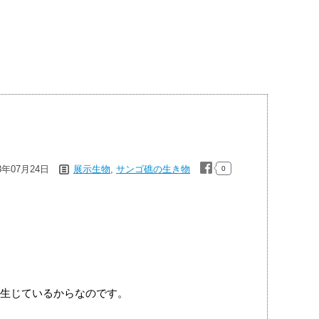
3年07月24日
展示生物
,
サンゴ礁の生き物
0
生じているからなのです。