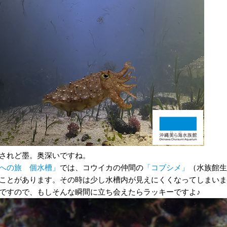
されど墨。奥深いですね。
への旅 個水槽」
では、コウイカの仲間の
「コブシメ」
（水族館生
ことがあります。その時は少し水槽内が見えにくくなってしまいま
ですので、もしそんな瞬間に立ち会えたらラッキーですよ♪