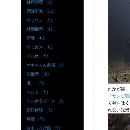
健康管理 （3）
調査研究 （26）
ウミウシ （5）
特別展示 （11）
新種 （6）
ウミガメ （6）
イルカ （9）
オキちゃん劇場 （9）
初展示 （16）
唯一 （7）
たかが墨、
マンタ （9）
「サンゴ礁
イルカラグーン （1）
て墨を吐く
れない光景
給餌体験 （2）
珍種 （7）
おもしろ行動 （9）