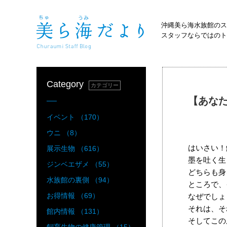
沖縄美ら海水族館のス
スタッフならではのト
Category
カテゴリー
【あな
イベント （170）
ウニ （8）
はいさい！
展示生物 （616）
墨を吐く生
ジンベエザメ （55）
どちらも身
水族館の裏側 （94）
ところで、
お得情報 （69）
なぜでしょ
それは、そ
館内情報 （131）
そしてこの