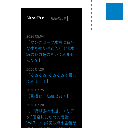
NewPost
最新の記事
2026.08.04
【マングローブ水槽に新た
な生き物が仲間入り！汽水
域の魅力をのぞいてみませ
んか？】
2026.07.29
【くるくる♪くるくる♬回し
てみよう！】
2026.07.25
【目指せ、繁殖成功！】
2026.07.20
【「琉球弧の水辺」エリア
を2倍楽しむための裏話
Vol.7.～沖縄美ら海水族館が