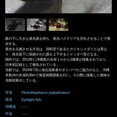
眼の下に大きな発光器を持ち、発光バクテリアを共生させることで発
光する。
発光を点滅させる方法は、回転型であるヒカリキンメダイとは異な
り、発光器下に収納された膜を上下するシャッター型となる。
国内では、2013年に沖縄島の水深１ｍから1個体が採集されており、
日本初記録として報告されている。
当館では、2024年7月に地元漁業者やダイバーのご協力のもと、沖縄
本島沖の水深約30mで海底洞窟調査を行い、その際に採集した個体を
当館初展示している。
学名
Photoblepharon
palpebratum
英名
Eyelight fish
沖縄名
- - -
中名
- - -