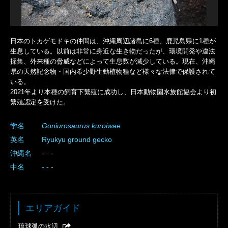
日本のトカゲモドキの仲間は、沖縄周辺諸島に6種、鹿児島県に1種が
生息している。以前は非常に身近な生き物だったが、環境開発や違法
採集、外来種の脅威などによって生息数が減少している。現在、沖縄
県の天然記念物・国内希少野生動植物種など様々な法律で保護されて
いる。
2021年より本種の飼育下繁殖に成功し、日本動物園水族館協会より初
繁殖認定を受けた。
学名
Goniurosaurus
kuroiwae
英名
Ryukyu ground gecko
沖縄名
- - -
中名
- - -
エリアガイド
琉球弧の水辺