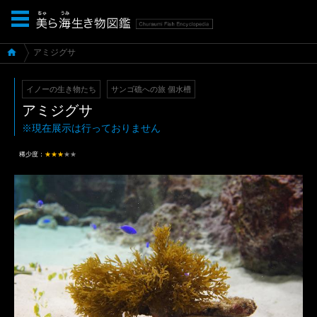
アミジグサ
イノーの生き物たち
サンゴ礁への旅 個水槽
アミジグサ
※現在展示は行っておりません
稀少度：
★★★
★★