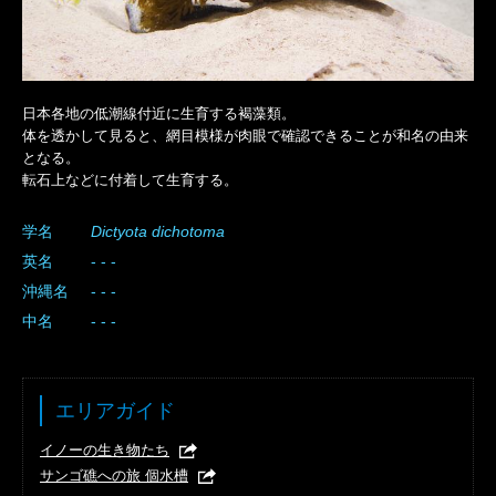
日本各地の低潮線付近に生育する褐藻類。
体を透かして見ると、網目模様が肉眼で確認できることが和名の由来
となる。
転石上などに付着して生育する。
学名
Dictyota
dichotoma
英名
- - -
沖縄名
- - -
中名
- - -
エリアガイド
イノーの生き物たち
サンゴ礁への旅 個水槽