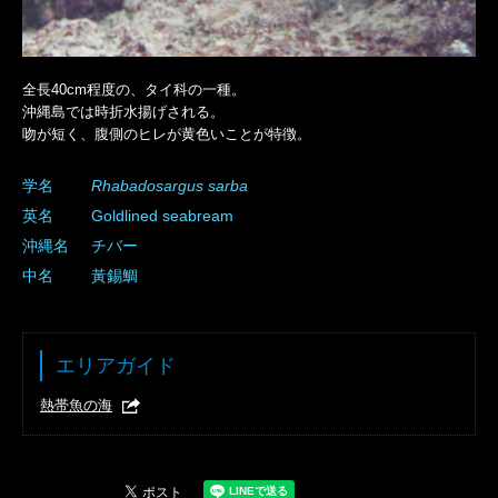
全長40cm程度の、タイ科の一種。
沖縄島では時折水揚げされる。
吻が短く、腹側のヒレが黄色いことが特徴。
学名
Rhabadosargus
sarba
英名
Goldlined seabream
沖縄名
チバー
中名
黃錫鯛
エリアガイド
熱帯魚の海