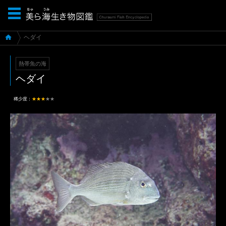
ヘダイ
熱帯魚の海
ヘダイ
稀少度：
★★★
★★