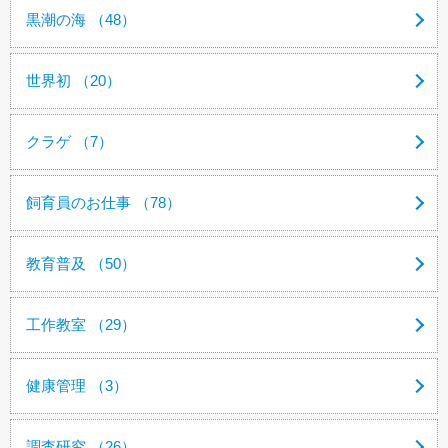
黒潮の海 （48）
世界初 （20）
クラゲ （7）
飼育員のお仕事 （78）
教育普及 （50）
工作教室 （29）
健康管理 （3）
調査研究 （26）