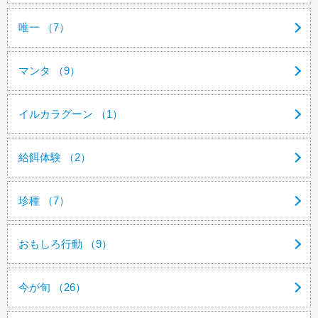
唯一 （7）
マンタ （9）
イルカラグーン （1）
給餌体験 （2）
珍種 （7）
おもしろ行動 （9）
今が旬 （26）