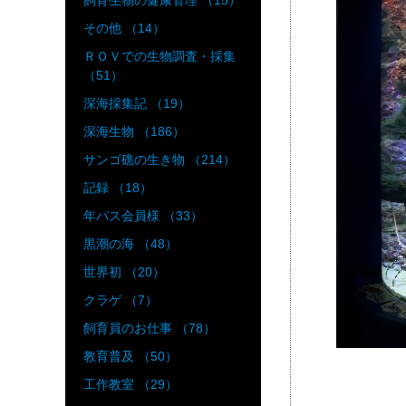
飼育生物の健康管理 （15）
その他 （14）
ＲＯＶでの生物調査・採集
（51）
深海採集記 （19）
深海生物 （186）
サンゴ礁の生き物 （214）
記録 （18）
年パス会員様 （33）
黒潮の海 （48）
世界初 （20）
クラゲ （7）
飼育員のお仕事 （78）
教育普及 （50）
工作教室 （29）