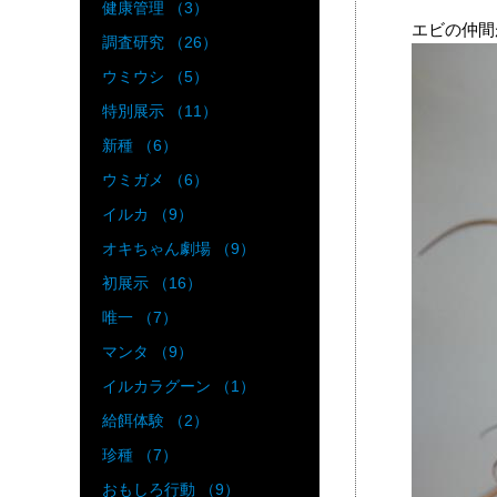
健康管理 （3）
エビの仲間
調査研究 （26）
ウミウシ （5）
特別展示 （11）
新種 （6）
ウミガメ （6）
イルカ （9）
オキちゃん劇場 （9）
初展示 （16）
唯一 （7）
マンタ （9）
イルカラグーン （1）
給餌体験 （2）
珍種 （7）
おもしろ行動 （9）