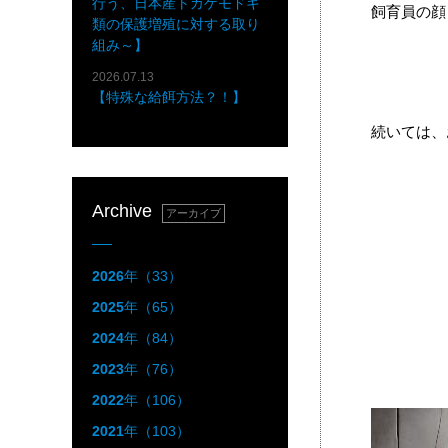
行う、日本産トカゲモドキ
飼育員の顔
類の保護増殖に対する取り
組み～】
2026.07.13
【特殊な給餌方法？！】
続いては、
Archive
アーカイブ
2026
年（33）
2025
年（65）
2024
年（84）
2023
年（76）
2022
年（106）
2021
年（103）