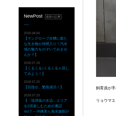
NewPost
最新の記事
2026.08.04
【マングローブ水槽に新た
な生き物が仲間入り！汽水
域の魅力をのぞいてみませ
んか？】
2026.07.29
【くるくる♪くるくる♬回し
てみよう！】
2026.07.25
【目指せ、繁殖成功！】
飼育員が手
2026.07.20
リョウマエ
【「琉球弧の水辺」エリア
を2倍楽しむための裏話
Vol.7.～沖縄美ら海水族館が