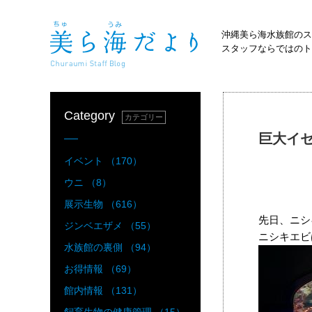
沖縄美ら海水族館のス
スタッフならではのト
Category
カテゴリー
巨大イ
イベント （170）
ウニ （8）
展示生物 （616）
先日、ニシ
ジンベエザメ （55）
ニシキエビ
水族館の裏側 （94）
お得情報 （69）
館内情報 （131）