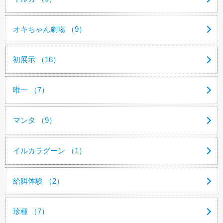
オキちゃん劇場 （9）
初展示 （16）
唯一 （7）
マンタ （9）
イルカラグーン （1）
給餌体験 （2）
珍種 （7）