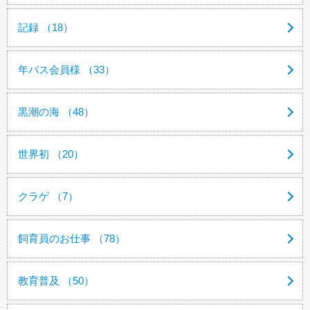
記録 （18）
年パス会員様 （33）
黒潮の海 （48）
世界初 （20）
クラゲ （7）
飼育員のお仕事 （78）
教育普及 （50）