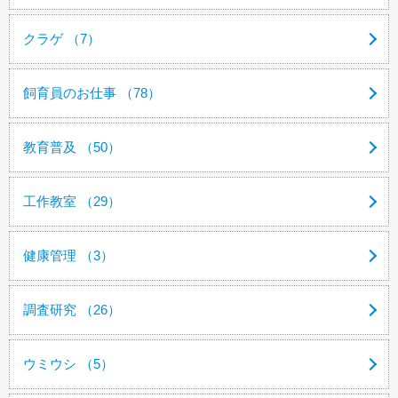
クラゲ （7）
飼育員のお仕事 （78）
教育普及 （50）
工作教室 （29）
健康管理 （3）
調査研究 （26）
ウミウシ （5）