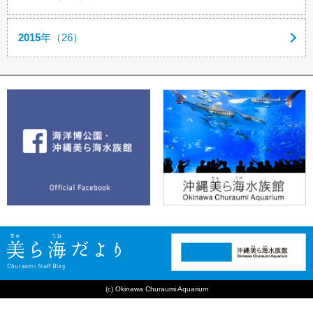
2015
年（26）
(c) Okinawa Churaumi Aquarium