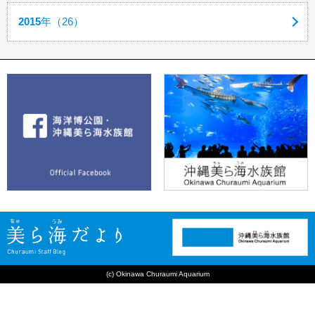
2015
年（26）
(c) Okinawa Churaumi Aquarium