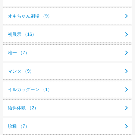
オキちゃん劇場 （9）
初展示 （16）
唯一 （7）
マンタ （9）
イルカラグーン （1）
給餌体験 （2）
珍種 （7）