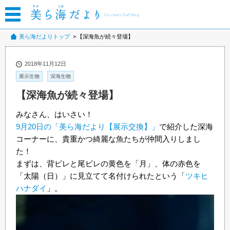
美ら海だよりトップ
【深海魚が続々登場】
2018年11月12日
展示生物
深海生物
【深海魚が続々登場】
みなさん、はいさい！
9月20日の「美ら海だより【展示交換】」
で紹介した深海
コーナーに、貴重かつ綺麗な魚たちが仲間入りしまし
た！
まずは、背ビレと尾ビレの黄色を「月」、体の赤色を
「太陽（日）」に見立てて名付けられたという「
ツキヒ
ハナダイ
」。