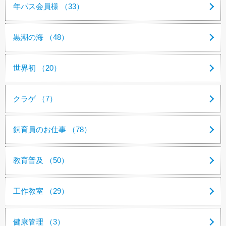
年パス会員様 （33）
黒潮の海 （48）
世界初 （20）
クラゲ （7）
飼育員のお仕事 （78）
教育普及 （50）
工作教室 （29）
健康管理 （3）