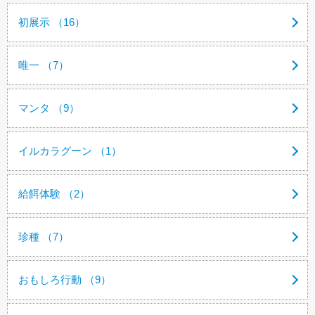
初展示 （16）
唯一 （7）
マンタ （9）
イルカラグーン （1）
給餌体験 （2）
珍種 （7）
おもしろ行動 （9）