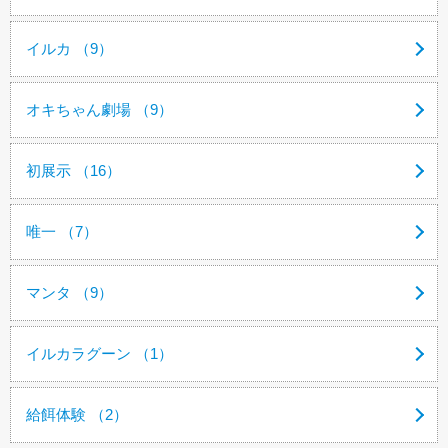
イルカ （9）
オキちゃん劇場 （9）
初展示 （16）
唯一 （7）
マンタ （9）
イルカラグーン （1）
給餌体験 （2）