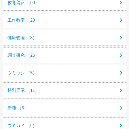
教育普及 （50）
工作教室 （29）
健康管理 （3）
調査研究 （26）
ウミウシ （5）
特別展示 （11）
新種 （6）
ウミガメ （6）