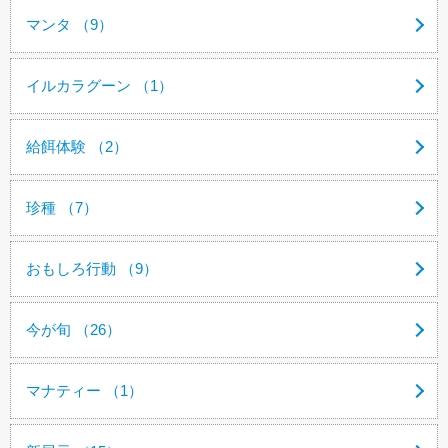
マンタ （9）
イルカラグーン （1）
給餌体験 （2）
珍種 （7）
おもしろ行動 （9）
今が旬 （26）
マナティー （1）