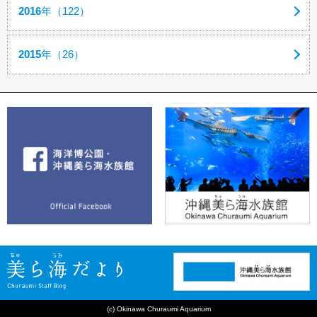
2016
年（122）
2015
年（26）
(c) Okinawa Churaumi Aquarium