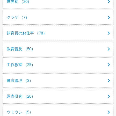
世界初 （20）
クラゲ （7）
飼育員のお仕事 （78）
教育普及 （50）
工作教室 （29）
健康管理 （3）
調査研究 （26）
ウミウシ （5）