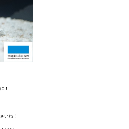
に！
さいね！