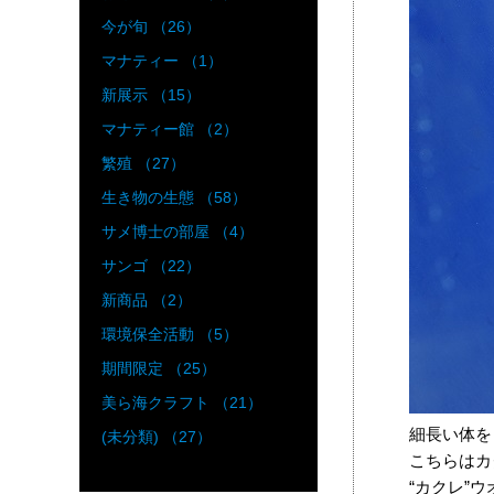
今が旬 （26）
マナティー （1）
新展示 （15）
マナティー館 （2）
繁殖 （27）
生き物の生態 （58）
サメ博士の部屋 （4）
サンゴ （22）
新商品 （2）
環境保全活動 （5）
期間限定 （25）
美ら海クラフト （21）
細長い体を
(未分類) （27）
こちらはカ
“カクレ”