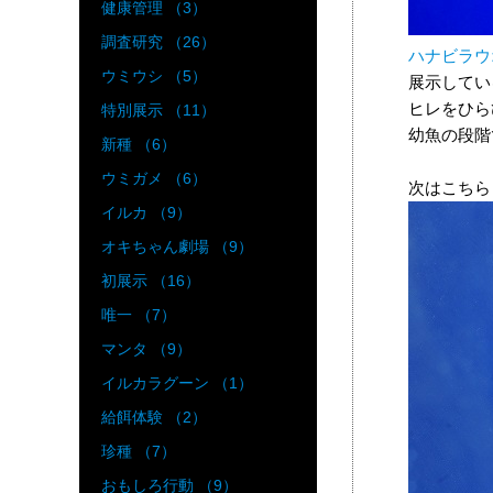
健康管理 （3）
調査研究 （26）
ハナビラウ
ウミウシ （5）
展示してい
ヒレをひら
特別展示 （11）
幼魚の段階
新種 （6）
ウミガメ （6）
次はこちら
イルカ （9）
オキちゃん劇場 （9）
初展示 （16）
唯一 （7）
マンタ （9）
イルカラグーン （1）
給餌体験 （2）
珍種 （7）
おもしろ行動 （9）