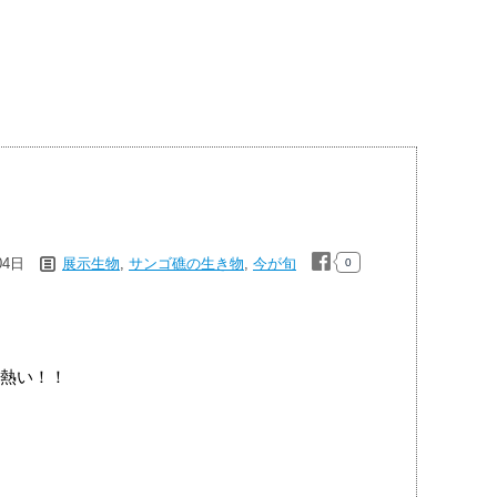
04日
展示生物
,
サンゴ礁の生き物
,
今が旬
0
熱い！！