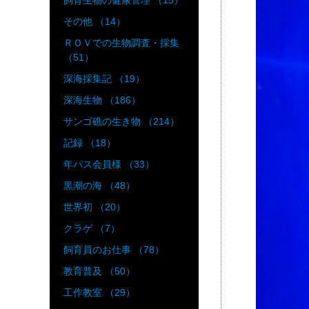
飼育生物の健康管理 （15）
その他 （14）
ＲＯＶでの生物調査・採集
（51）
深海採集記 （19）
深海生物 （186）
サンゴ礁の生き物 （214）
記録 （18）
年パス会員様 （33）
黒潮の海 （48）
世界初 （20）
クラゲ （7）
飼育員のお仕事 （78）
教育普及 （50）
工作教室 （29）