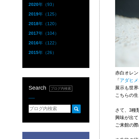
2020
年（93）
2019
年（125）
2018
年（120）
2017
年（104）
2016
年（122）
2015
年（26）
赤白オレン
「
アダヒメ
Search
展示も世界
ブログ内検索
こちらの生
さて、3種
興味が出て
ご来館の際