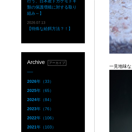
行う、日本産トカゲモドキ
類の保護増殖に対する取り
組み～】
2026.07.13
【特殊な給餌方法？！】
Archive
アーカイブ
一見地味な
2026
年（33）
2025
年（65）
2024
年（84）
2023
年（76）
2022
年（106）
2021
年（103）