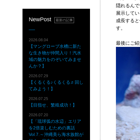
隠れるんで
展示してい
NewPost
成長すると
最新の記事
す。
2026.08.04
最後にご紹
【マングローブ水槽に新た
な生き物が仲間入り！汽水
域の魅力をのぞいてみませ
んか？】
2026.07.29
【くるくる♪くるくる♬回し
てみよう！】
2026.07.25
【目指せ、繁殖成功！】
2026.07.20
【「琉球弧の水辺」エリア
を2倍楽しむための裏話
Vol.7.～沖縄美ら海水族館が