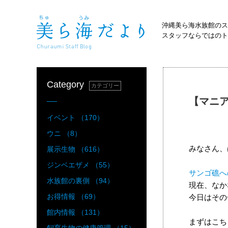
沖縄美ら海水族館のス
スタッフならではのト
Category
カテゴリー
【マニ
イベント （170）
ウニ （8）
みなさん、
展示生物 （616）
ジンベエザメ （55）
サンゴ礁へ
水族館の裏側 （94）
現在、なか
お得情報 （69）
今日はその
館内情報 （131）
まずはこち