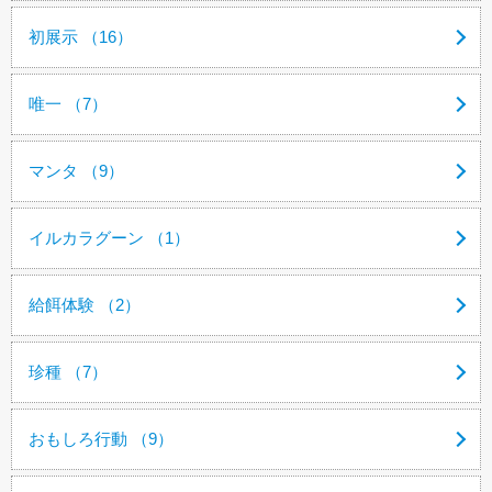
初展示 （16）
唯一 （7）
マンタ （9）
イルカラグーン （1）
給餌体験 （2）
珍種 （7）
おもしろ行動 （9）