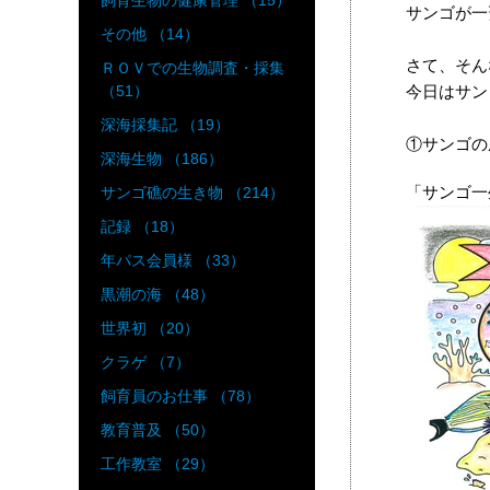
飼育生物の健康管理 （15）
サンゴが一
その他 （14）
さて、そん
ＲＯＶでの生物調査・採集
今日はサン
（51）
深海採集記 （19）
①サンゴの
深海生物 （186）
「サンゴ一
サンゴ礁の生き物 （214）
記録 （18）
年パス会員様 （33）
黒潮の海 （48）
世界初 （20）
クラゲ （7）
飼育員のお仕事 （78）
教育普及 （50）
工作教室 （29）