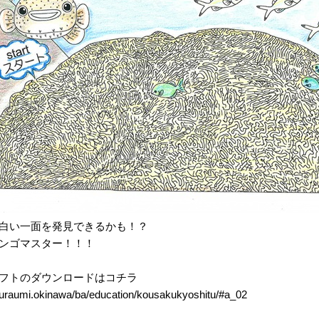
白い一面を発見できるかも！？
ンゴマスター！！！
フトのダウンロードはコチラ
huraumi.okinawa/ba/education/kousakukyoshitu/#a_02