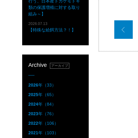
行う、日本産トカゲモドキ
類の保護増殖に対する取り
組み～】
2026.07.13
【特殊な給餌方法？！】
Archive
アーカイブ
2026
年（33）
2025
年（65）
2024
年（84）
2023
年（76）
2022
年（106）
2021
年（103）