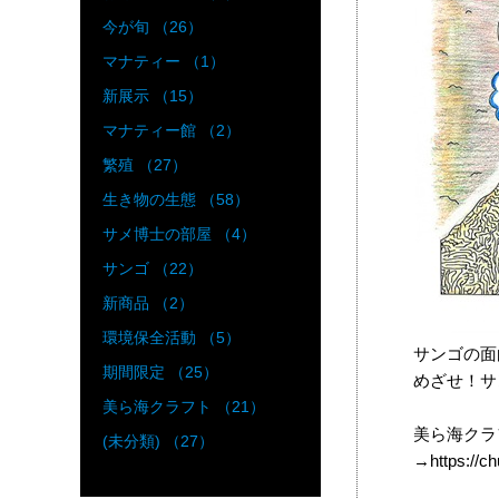
今が旬 （26）
マナティー （1）
新展示 （15）
マナティー館 （2）
繁殖 （27）
生き物の生態 （58）
サメ博士の部屋 （4）
サンゴ （22）
新商品 （2）
環境保全活動 （5）
サンゴの面
期間限定 （25）
めざせ！サ
美ら海クラフト （21）
美ら海クラ
(未分類) （27）
→https://c