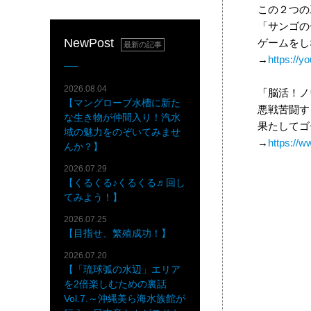
この２つの
「サンゴの
NewPost
ゲームをし
最新の記事
→
https://
2026.08.04
「脳活！ノ
【マングローブ水槽に新た
悪戦苦闘す
な生き物が仲間入り！汽水
果たしてゴ
域の魅力をのぞいてみませ
→
https://
んか？】
2026.07.29
【くるくる♪くるくる♬回し
てみよう！】
2026.07.25
【目指せ、繁殖成功！】
2026.07.20
【「琉球弧の水辺」エリア
を2倍楽しむための裏話
Vol.7.～沖縄美ら海水族館が