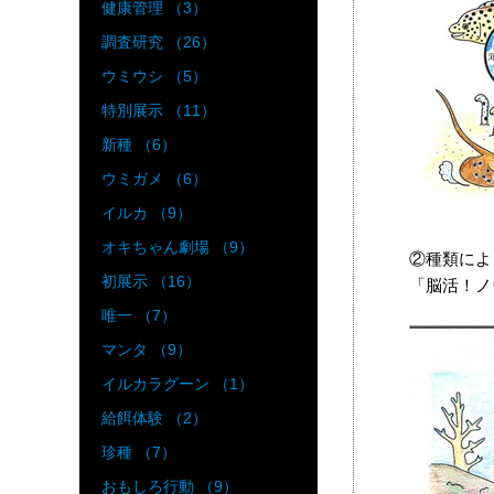
健康管理 （3）
調査研究 （26）
ウミウシ （5）
特別展示 （11）
新種 （6）
ウミガメ （6）
イルカ （9）
オキちゃん劇場 （9）
②種類によ
初展示 （16）
「脳活！ノ
唯一 （7）
マンタ （9）
イルカラグーン （1）
給餌体験 （2）
珍種 （7）
おもしろ行動 （9）