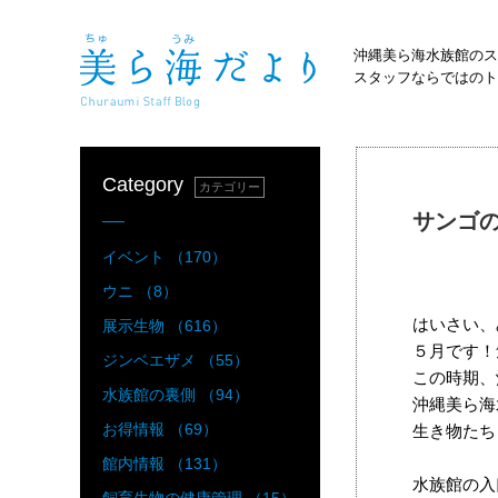
沖縄美ら海水族館のス
スタッフならではのト
Category
カテゴリー
サンゴ
イベント （170）
ウニ （8）
はいさい、
展示生物 （616）
５月です！
ジンベエザメ （55）
この時期、
水族館の裏側 （94）
沖縄美ら海
お得情報 （69）
生き物たち
館内情報 （131）
水族館の入