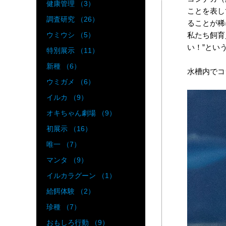
健康管理 （3）
ことを表し
調査研究 （26）
ることが稀
私たち飼育
ウミウシ （5）
い！”とい
特別展示 （11）
新種 （6）
水槽内でコ
ウミガメ （6）
イルカ （9）
オキちゃん劇場 （9）
初展示 （16）
唯一 （7）
マンタ （9）
イルカラグーン （1）
給餌体験 （2）
珍種 （7）
おもしろ行動 （9）