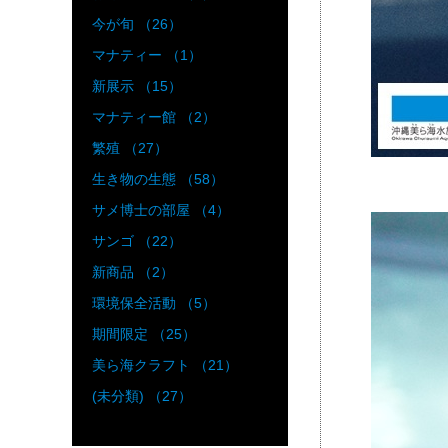
今が旬 （26）
マナティー （1）
新展示 （15）
マナティー館 （2）
繁殖 （27）
コシ
生き物の生態 （58）
サメ博士の部屋 （4）
サンゴ （22）
新商品 （2）
環境保全活動 （5）
期間限定 （25）
美ら海クラフト （21）
(未分類) （27）