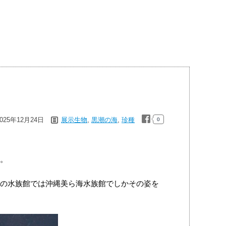
2025年12月24日
展示生物
,
黒潮の海
,
珍種
0
。
の水族館では沖縄美ら海水族館でしかその姿を