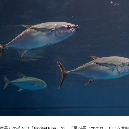
腰長）の英名は「longtail tuna」で、「尾が長いマグロ」と