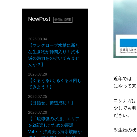
NewPost
最新の記事
2026.08.04
【マングローブ水槽に新た
な生き物が仲間入り！汽水
域の魅力をのぞいてみませ
クロ
んか？】
2026.07.29
近年では、
【くるくる♪くるくる♬回し
にやって来
てみよう！】
2026.07.25
コシナガは
【目指せ、繁殖成功！】
少しでも明
2026.07.20
ださい。
【「琉球弧の水辺」エリア
を2倍楽しむための裏話
※生物の状
Vol.7.～沖縄美ら海水族館が