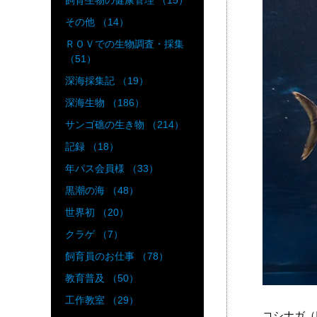
飼育生物の健康管理 （15）
その他 （14）
ＲＯＶでの生物調査・採集
（51）
深海採集記 （19）
深海生物 （186）
サンゴ礁の生き物 （214）
記録 （18）
年パス会員様 （33）
黒潮の海 （48）
世界初 （20）
クラゲ （7）
飼育員のお仕事 （78）
教育普及 （50）
工作教室 （29）
コシナガ（