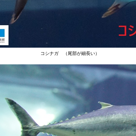
ナガ （尾部が細長い）