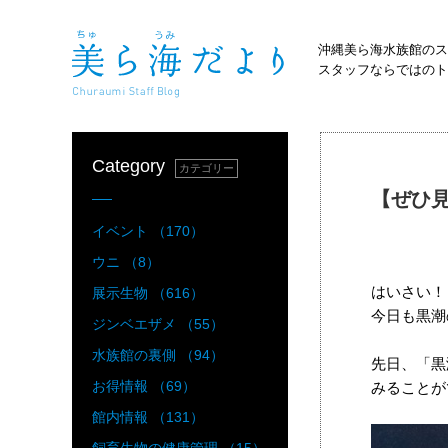
沖縄美ら海水族館のス
スタッフならではのト
Category
カテゴリー
【ぜひ
イベント （170）
ウニ （8）
はいさい！
展示生物 （616）
今日も黒潮
ジンベエザメ （55）
水族館の裏側 （94）
先日、「黒
お得情報 （69）
みることが
館内情報 （131）