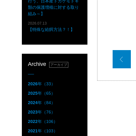
行う、日本産トカゲモドキ
類の保護増殖に対する取り
組み～】
2026.07.13
【特殊な給餌方法？！】
Archive
アーカイブ
2026
年（33）
2025
年（65）
2024
年（84）
2023
年（76）
2022
年（106）
2021
年（103）