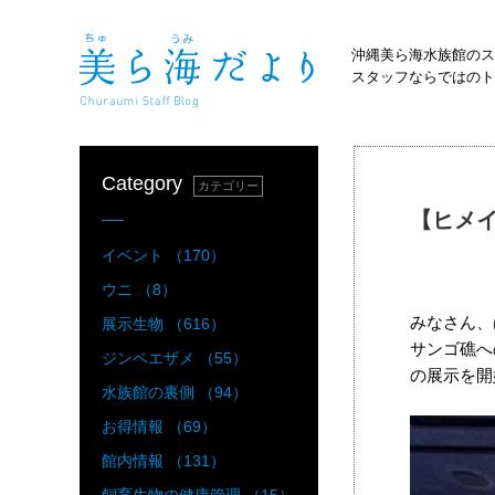
沖縄美ら海水族館のス
スタッフならではのト
Category
カテゴリー
【ヒメ
イベント （170）
ウニ （8）
みなさん、
展示生物 （616）
サンゴ礁へ
ジンベエザメ （55）
の展示を開
水族館の裏側 （94）
お得情報 （69）
館内情報 （131）