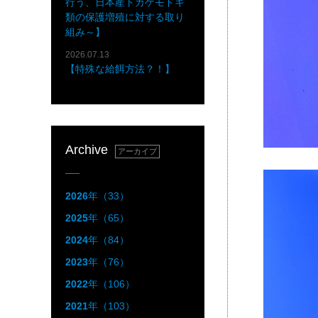
行う、日本産トカゲモドキ
類の保護増殖に対する取り
組み～】
2026.07.13
【特殊な給餌方法？！】
Archive
アーカイブ
2026
年（33）
2025
年（65）
2024
年（84）
2023
年（76）
2022
年（106）
2021
年（103）