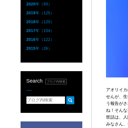
2020
年（93）
2019
年（125）
2018
年（120）
2017
年（104）
2016
年（122）
2015
年（26）
Search
ブログ内検索
アオリイカ
せんが、生
う報告がさ
ね！そんな
世話は、人
みなさん、