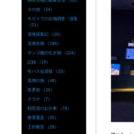
飼育生物の健康管理 （15）
その他 （14）
ＲＯＶでの生物調査・採集
（51）
深海採集記 （19）
深海生物 （186）
サンゴ礁の生き物 （214）
記録 （18）
年パス会員様 （33）
黒潮の海 （48）
世界初 （20）
クラゲ （7）
飼育員のお仕事 （78）
教育普及 （50）
工作教室 （29）