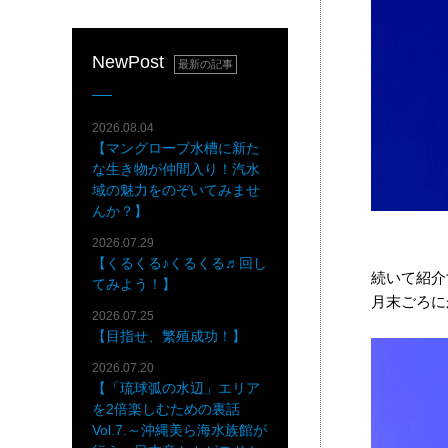
NewPost
最新の記事
2026.08.04
【マングローブ水槽に新た
な生き物が仲間入り！汽水
域の魅力をのぞいてみませ
んか？】
2026.07.29
【くるくる♪くるくる♬回し
続いて紹介
てみよう！】
月末ごろに
2026.07.25
【目指せ、繁殖成功！】
2026.07.20
【「琉球弧の水辺」エリア
を2倍楽しむための裏話
Vol.7.～沖縄美ら海水族館が