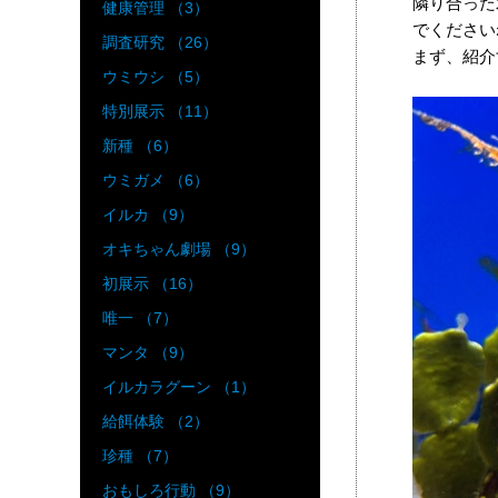
隣り合った
健康管理 （3）
でくださいね
調査研究 （26）
まず、紹介
ウミウシ （5）
特別展示 （11）
新種 （6）
ウミガメ （6）
イルカ （9）
オキちゃん劇場 （9）
初展示 （16）
唯一 （7）
マンタ （9）
イルカラグーン （1）
給餌体験 （2）
珍種 （7）
おもしろ行動 （9）