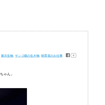
展示生物
,
サンゴ礁の生き物
,
飼育員のお仕事
0
ちゃん」