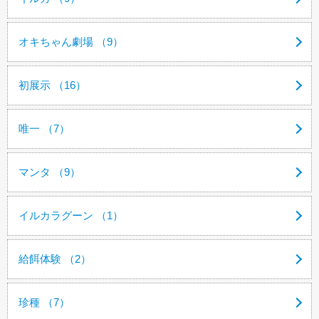
オキちゃん劇場 （9）
初展示 （16）
唯一 （7）
マンタ （9）
イルカラグーン （1）
給餌体験 （2）
珍種 （7）