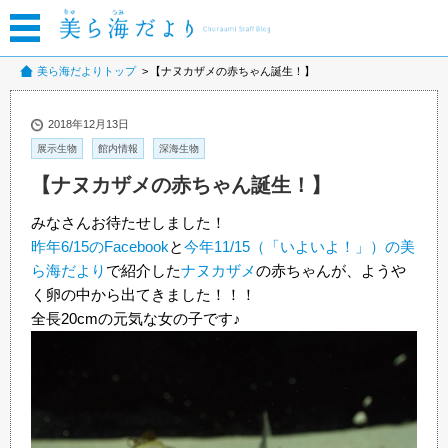
美ら海だよりトップ
【ナヌカザメの赤ちゃん誕生！】
2018年12月13日
展示生物
館内情報
深海生物
【ナヌカザメの赤ちゃん誕生！】
みなさんお待たせしました！
昨年6/15のFacebook
と
今年11/15（「いよいよ！」）の美
ら海だより
で紹介した
ナヌカザメ
の赤ちゃんが、ようや
く卵の中から出てきました！！！
全長20cmの元気な女の子です♪