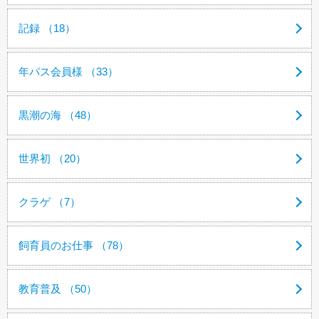
記録 （18）
年パス会員様 （33）
黒潮の海 （48）
世界初 （20）
クラゲ （7）
飼育員のお仕事 （78）
教育普及 （50）