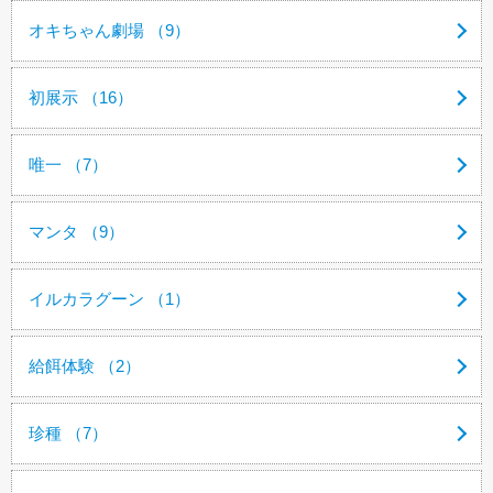
オキちゃん劇場 （9）
初展示 （16）
唯一 （7）
マンタ （9）
イルカラグーン （1）
給餌体験 （2）
珍種 （7）