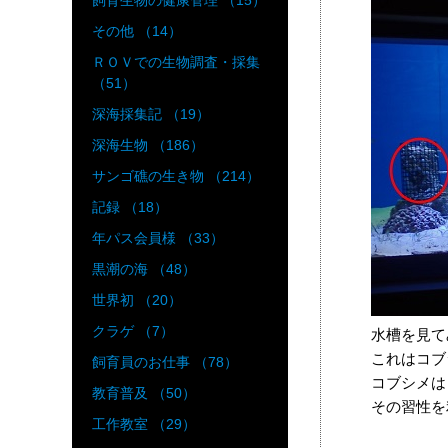
飼育生物の健康管理 （15）
その他 （14）
ＲＯＶでの生物調査・採集
（51）
深海採集記 （19）
深海生物 （186）
サンゴ礁の生き物 （214）
記録 （18）
年パス会員様 （33）
黒潮の海 （48）
世界初 （20）
クラゲ （7）
水槽を見て
これはコブ
飼育員のお仕事 （78）
コブシメは
教育普及 （50）
その習性を
工作教室 （29）