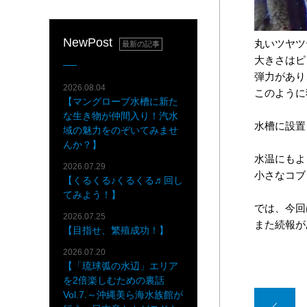
NewPost
丸いツヤツ
最新の記事
大きさはピ
弾力があり
2026.08.04
このように
【マングローブ水槽に新た
な生き物が仲間入り！汽水
水槽に設置
域の魅力をのぞいてみませ
んか？】
水温にもよ
2026.07.29
小さなコブ
【くるくる♪くるくる♬回し
てみよう！】
では、今回
2026.07.25
また続報が
【目指せ、繁殖成功！】
2026.07.20
【「琉球弧の水辺」エリア
を2倍楽しむための裏話
Vol.7.～沖縄美ら海水族館が