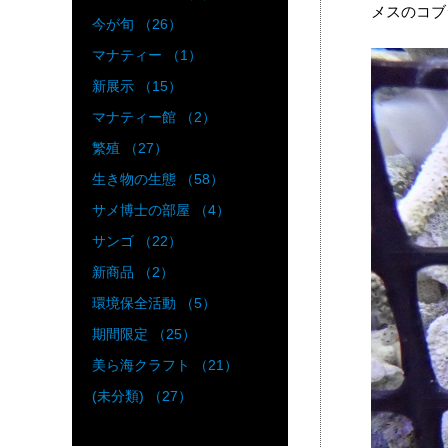
メスのコブ
今が旬 （26）
マナティー （1）
新展示 （15）
マナティー館 （2）
繁殖 （27）
生き物の生態 （58）
サメ博士の部屋 （4）
サンゴ （22）
新商品 （2）
環境保全活動 （5）
期間限定 （25）
美ら海クラフト （21）
(未分類) （27）