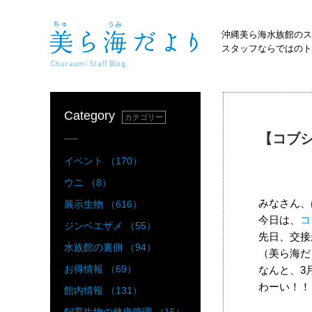
沖縄美ら海水族館のス
スタッフならではのト
Category
カテゴリー
【コブ
イベント （170）
ウニ （8）
みなさん、
展示生物 （616）
今日は、
コ
ジンベエザメ （55）
先日、交接
水族館の裏側 （94）
（美ら海だ
お得情報 （69）
なんと、3
わーい！！
館内情報 （131）