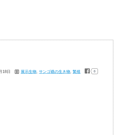
3月18日
展示生物
,
サンゴ礁の生き物
,
繁殖
0