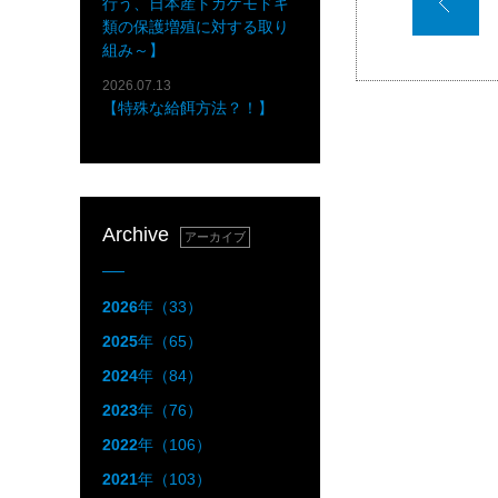
行う、日本産トカゲモドキ
類の保護増殖に対する取り
組み～】
2026.07.13
【特殊な給餌方法？！】
Archive
アーカイブ
2026
年（33）
2025
年（65）
2024
年（84）
2023
年（76）
2022
年（106）
2021
年（103）