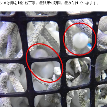
シメは卵を1粒1粒丁寧に産卵床の隙間に産み付けていきます。