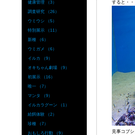
すると・・
健康管理 （3）
調査研究 （26）
ウミウシ （5）
特別展示 （11）
新種 （6）
ウミガメ （6）
イルカ （9）
オキちゃん劇場 （9）
初展示 （16）
唯一 （7）
マンタ （9）
イルカラグーン （1）
給餌体験 （2）
珍種 （7）
見事コブシ
おもしろ行動 （9）