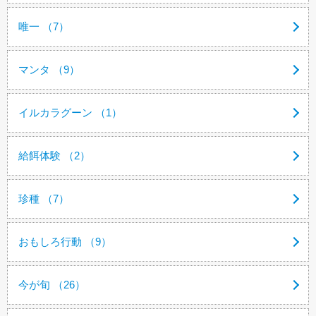
唯一 （7）
マンタ （9）
イルカラグーン （1）
給餌体験 （2）
珍種 （7）
おもしろ行動 （9）
今が旬 （26）