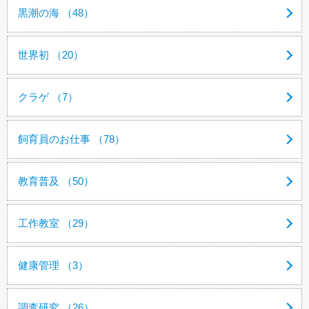
黒潮の海 （48）
世界初 （20）
クラゲ （7）
飼育員のお仕事 （78）
教育普及 （50）
工作教室 （29）
健康管理 （3）
調査研究 （26）