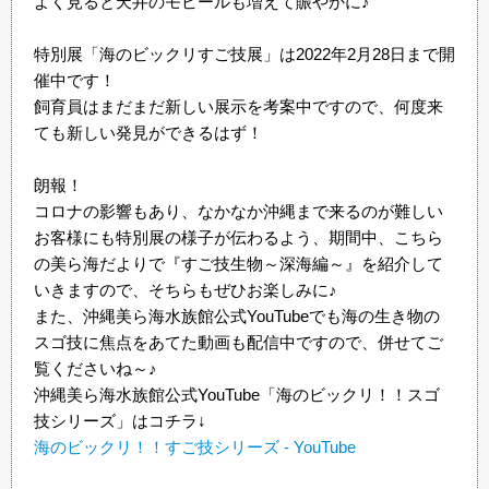
よく見ると天井のモビールも増えて賑やかに♪
特別展「海のビックリすご技展」は2022年2月28日まで開
催中です！
飼育員はまだまだ新しい展示を考案中ですので、何度来
ても新しい発見ができるはず！
朗報！
コロナの影響もあり、なかなか沖縄まで来るのが難しい
お客様にも特別展の様子が伝わるよう、期間中、こちら
の美ら海だよりで『すご技生物～深海編～』を紹介して
いきますので、そちらもぜひお楽しみに♪
また、沖縄美ら海水族館公式YouTubeでも海の生き物の
スゴ技に焦点をあてた動画も配信中ですので、併せてご
覧くださいね～♪
沖縄美ら海水族館公式YouTube「海のビックリ！！スゴ
技シリーズ」はコチラ↓
海のビックリ！！すご技シリーズ - YouTube