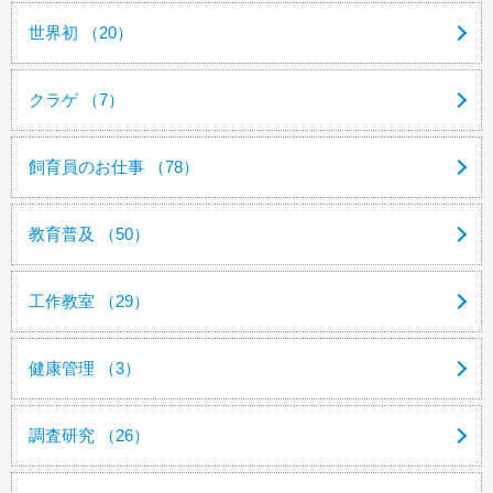
世界初 （20）
クラゲ （7）
飼育員のお仕事 （78）
教育普及 （50）
工作教室 （29）
健康管理 （3）
調査研究 （26）