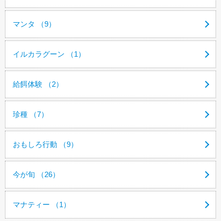
マンタ （9）
イルカラグーン （1）
給餌体験 （2）
珍種 （7）
おもしろ行動 （9）
今が旬 （26）
マナティー （1）