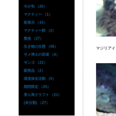
今が旬 （26）
マナティー （1）
新展示 （15）
マナティー館 （2）
繁殖 （27）
生き物の生態 （58）
マジリアイ
サメ博士の部屋 （4）
サンゴ （22）
新商品 （2）
環境保全活動 （5）
期間限定 （25）
美ら海クラフト （21）
(未分類) （27）