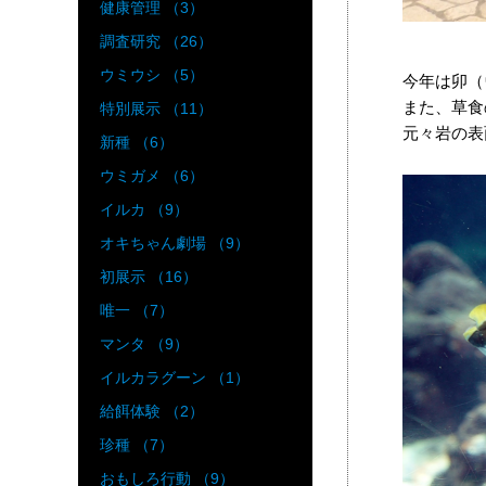
健康管理 （3）
調査研究 （26）
ウミウシ （5）
今年は卯（
また、草食
特別展示 （11）
元々岩の表
新種 （6）
ウミガメ （6）
イルカ （9）
オキちゃん劇場 （9）
初展示 （16）
唯一 （7）
マンタ （9）
イルカラグーン （1）
給餌体験 （2）
珍種 （7）
おもしろ行動 （9）