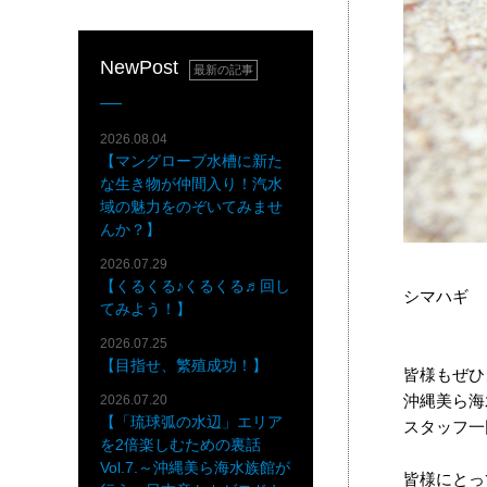
NewPost
最新の記事
2026.08.04
【マングローブ水槽に新た
な生き物が仲間入り！汽水
域の魅力をのぞいてみませ
んか？】
2026.07.29
【くるくる♪くるくる♬回し
シマハギ
てみよう！】
2026.07.25
【目指せ、繁殖成功！】
皆様もぜひ
沖縄美ら海
2026.07.20
【「琉球弧の水辺」エリア
スタッフ一
を2倍楽しむための裏話
Vol.7.～沖縄美ら海水族館が
皆様にとっ