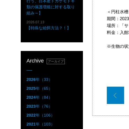
行う、日本産トカゲモドキ
類の保護増殖に対する取り
＜円柱水槽
組み～】
期間：20
2026.07.13
場所：「サ
【特殊な給餌方法？！】
料金：入館
※生物の状
Archive
アーカイブ
2026
年（33）
2025
年（65）
2024
年（84）
2023
年（76）
2022
年（106）
2021
年（103）