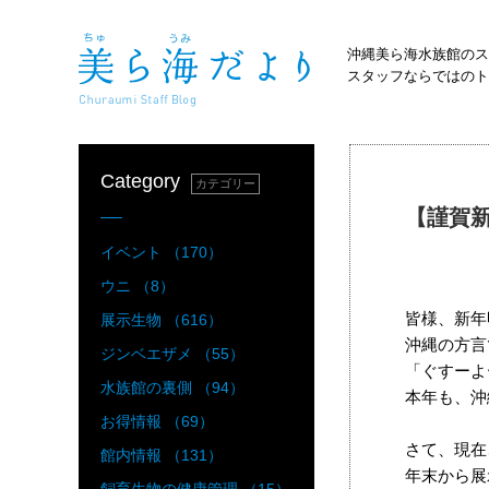
沖縄美ら海水族館のス
スタッフならではのト
Category
カテゴリー
【謹賀
イベント （170）
ウニ （8）
皆様、新年
展示生物 （616）
沖縄の方言
ジンベエザメ （55）
「ぐすーよ
水族館の裏側 （94）
本年も、沖
お得情報 （69）
さて、現在
館内情報 （131）
年末から展