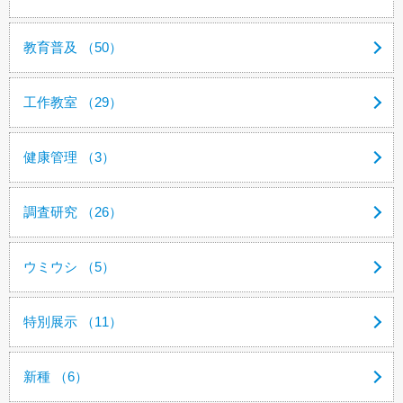
教育普及 （50）
工作教室 （29）
健康管理 （3）
調査研究 （26）
ウミウシ （5）
特別展示 （11）
新種 （6）