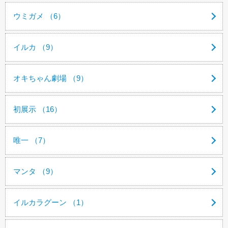
ウミガメ （6）
イルカ （9）
オキちゃん劇場 （9）
初展示 （16）
唯一 （7）
マンタ （9）
イルカラグーン （1）