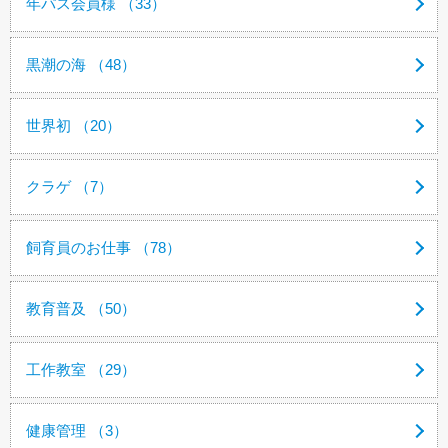
年パス会員様 （33）
黒潮の海 （48）
世界初 （20）
クラゲ （7）
飼育員のお仕事 （78）
教育普及 （50）
工作教室 （29）
健康管理 （3）