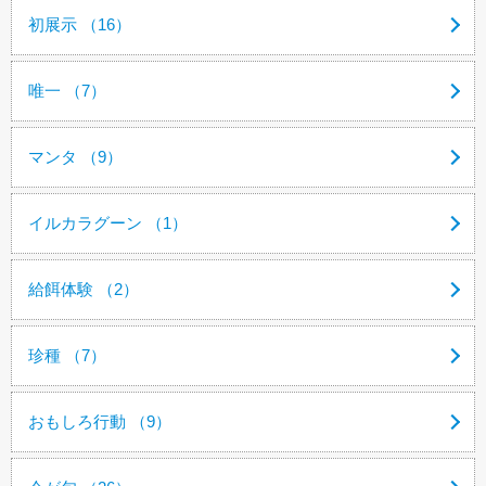
初展示 （16）
唯一 （7）
マンタ （9）
イルカラグーン （1）
給餌体験 （2）
珍種 （7）
おもしろ行動 （9）