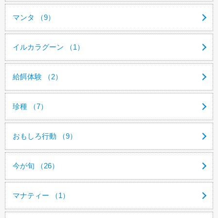
マンタ （9）
イルカラグーン （1）
給餌体験 （2）
珍種 （7）
おもしろ行動 （9）
今が旬 （26）
マナティー （1）