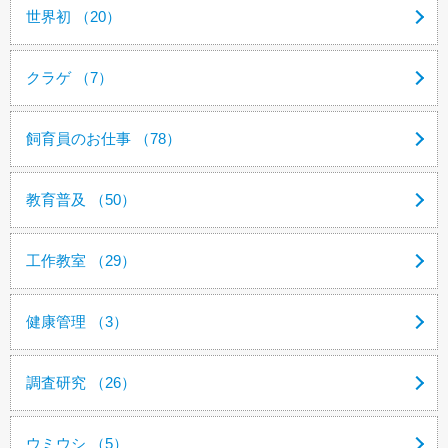
世界初 （20）
クラゲ （7）
飼育員のお仕事 （78）
教育普及 （50）
工作教室 （29）
健康管理 （3）
調査研究 （26）
ウミウシ （5）