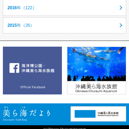
2016
年（122）
2015
年（26）
(c) Okinawa Churaumi Aquarium