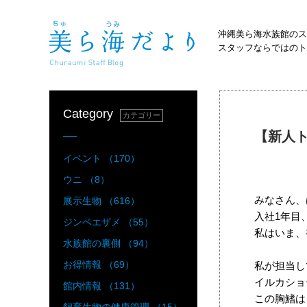
沖縄美ら海水族館のス
スタッフならではのト
Category
カテゴリー
【新人
イベント （170）
ウニ （8）
みなさん、
展示生物 （616）
入社1年目
ジンベエザメ （55）
私はいま、
水族館の裏側 （94）
お得情報 （69）
私が担当し
イルカショ
館内情報 （131）
この胸鰭は