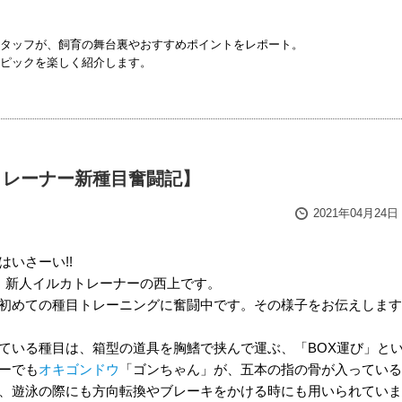
タッフが、飼育の舞台裏やおすすめポイントをレポート。
ピックを楽しく紹介します。
トレーナー新種目奮闘記】
2021年04月24日
はいさーい!!
、新人イルカトレーナーの西上です。
初めての種目トレーニングに奮闘中です。その様子をお伝えします
ている種目は、箱型の道具を胸鰭で挟んで運ぶ、「BOX運び」と
ーでも
オキゴンドウ
「ゴンちゃん」が、五本の指の骨が入っている
、遊泳の際にも方向転換やブレーキをかける時にも用いられていま