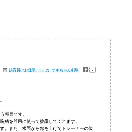
飼育員のお仕事
,
イルカ
,
オキちゃん劇場
0
。
いう種目です。
胸鰭を器用に使って披露してくれます。
す。また、水面から顔を上げてトレーナーの位