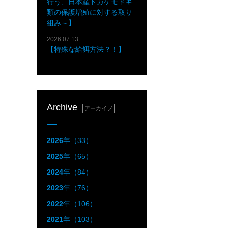
行う、日本産トカゲモドキ
類の保護増殖に対する取り
組み～】
2026.07.13
【特殊な給餌方法？！】
Archive
アーカイブ
2026
年（33）
2025
年（65）
2024
年（84）
2023
年（76）
2022
年（106）
2021
年（103）