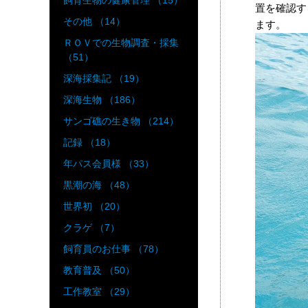
飼育生物の健康管理 （15）
置を確認す
その他 （14）
ます。
ＲＯＶでの生物調査・採集
（51）
深海採集記 （19）
深海生物 （186）
サンゴ礁の生き物 （214）
記録 （18）
年パス会員様 （33）
黒潮の海 （48）
世界初 （20）
クラゲ （7）
飼育員のお仕事 （78）
教育普及 （50）
工作教室 （29）