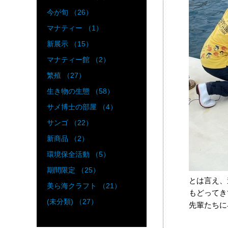
今が旬 （26）
マナティー （1）
新展示 （15）
マナティー館 （2）
繁殖 （27）
生き物の生態 （58）
サメ博士の部屋 （4）
サンゴ （22）
新商品 （2）
環境保全活動 （5）
期間限定 （25）
とは言え、
美ら海クラフト （21）
もどってき
(未分類) （27）
先輩たちに