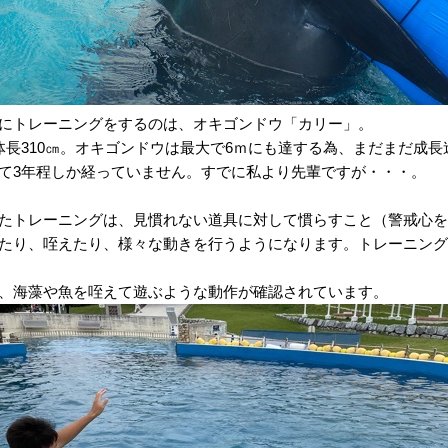
にトレーニングをするのは、オキゴンドウ「カリー」。
体長310㎝。オキゴンドウは最大で6ｍにも達する為、まだまだ成長
て3年程しか経っていません。すでに私より先輩ですが・・・。
たトレーニングは、見慣れない道具に対して慣らすこと（警戒心を
たり、咥えたり、様々な動きを行うようになります。トレーニング
、海藻や魚を咥えて遊ぶような動作が確認されています。