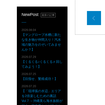
NewPost
最新の記事
2026.08.04
【マングローブ水槽に新た
な生き物が仲間入り！汽水
域の魅力をのぞいてみませ
んか？】
2026.07.29
【くるくる♪くるくる♬回し
てみよう！】
2026.07.25
【目指せ、繁殖成功！】
2026.07.20
【「琉球弧の水辺」エリア
を2倍楽しむための裏話
Vol.7.～沖縄美ら海水族館が