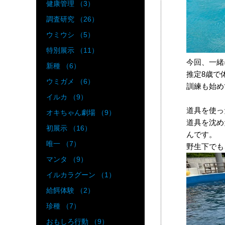
健康管理 （3）
調査研究 （26）
ウミウシ （5）
特別展示 （11）
今回、一緒
新種 （6）
推定8歳で
ウミガメ （6）
訓練も始め
イルカ （9）
道具を使っ
オキちゃん劇場 （9）
道具を沈め
初展示 （16）
んです。
唯一 （7）
野生下でも
マンタ （9）
イルカラグーン （1）
給餌体験 （2）
珍種 （7）
おもしろ行動 （9）