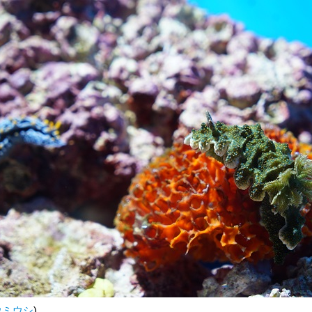
ウミウシ
)