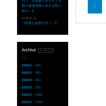
行う、日本産トカゲモドキ
類の保護増殖に対する取り
組み～】
2026.07.13
【特殊な給餌方法？！】
Archive
アーカイブ
2026
年（33）
2025
年（65）
2024
年（84）
2023
年（76）
2022
年（106）
2021
年（103）