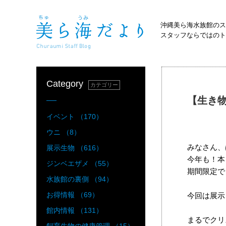
沖縄美ら海水族館のス
スタッフならではのト
Category
カテゴリー
【生き
イベント （170）
ウニ （8）
みなさん、
展示生物 （616）
今年も！本
ジンベエザメ （55）
期間限定で
水族館の裏側 （94）
お得情報 （69）
今回は展示
館内情報 （131）
まるでクリ