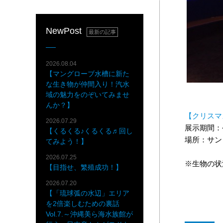
NewPost
最新の記事
2026.08.04
【マングローブ水槽に新た
な生き物が仲間入り！汽水
域の魅力をのぞいてみませ
んか？】
【クリスマ
2026.07.29
展示期間：令
【くるくる♪くるくる♬回し
場所：サン
てみよう！】
2026.07.25
※生物の状
【目指せ、繁殖成功！】
2026.07.20
【「琉球弧の水辺」エリア
を2倍楽しむための裏話
Vol.7.～沖縄美ら海水族館が