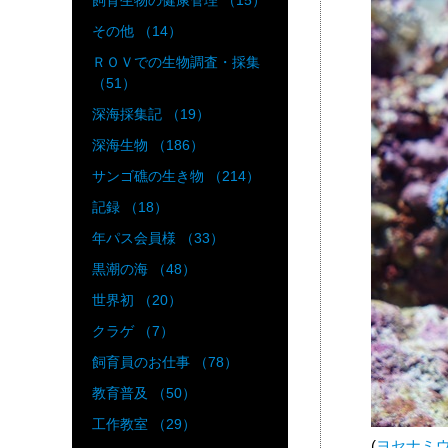
飼育生物の健康管理 （15）
その他 （14）
ＲＯＶでの生物調査・採集
（51）
深海採集記 （19）
深海生物 （186）
サンゴ礁の生き物 （214）
記録 （18）
年パス会員様 （33）
黒潮の海 （48）
世界初 （20）
クラゲ （7）
飼育員のお仕事 （78）
教育普及 （50）
工作教室 （29）
(
ヨセナミ