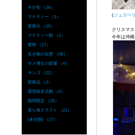
今が旬 （26）
(
ジュズベ
マナティー （1）
新展示 （15）
クリスマス
マナティー館 （2）
今年は沖縄
繁殖 （27）
生き物の生態 （58）
サメ博士の部屋 （4）
サンゴ （22）
新商品 （2）
環境保全活動 （5）
期間限定 （25）
美ら海クラフト （21）
(未分類) （27）