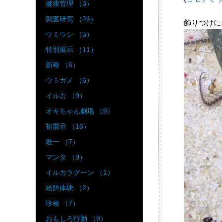
健康管理 （3）
調査研究 （26）
飾りつけに
ウミウシ （5）
特別展示 （11）
新種 （6）
ウミガメ （6）
イルカ （9）
オキちゃん劇場 （9）
初展示 （16）
唯一 （7）
マンタ （9）
イルカラグーン （1）
給餌体験 （2）
珍種 （7）
おもしろ行動 （9）