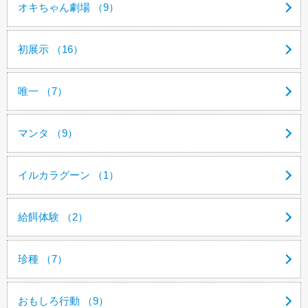
オキちゃん劇場 （9）
初展示 （16）
唯一 （7）
マンタ （9）
イルカラグーン （1）
給餌体験 （2）
珍種 （7）
おもしろ行動 （9）