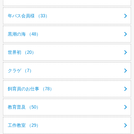
年パス会員様 （33）
黒潮の海 （48）
世界初 （20）
クラゲ （7）
飼育員のお仕事 （78）
教育普及 （50）
工作教室 （29）