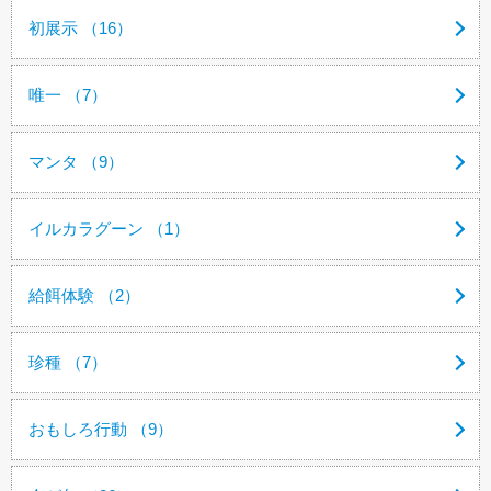
初展示 （16）
唯一 （7）
マンタ （9）
イルカラグーン （1）
給餌体験 （2）
珍種 （7）
おもしろ行動 （9）