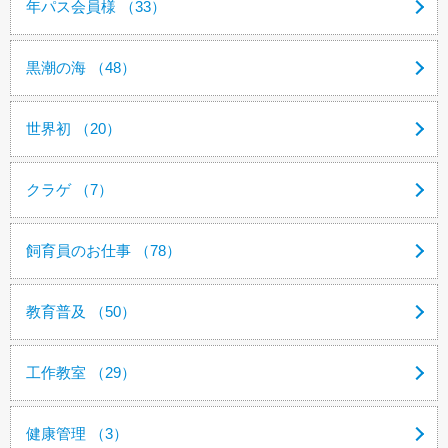
年パス会員様 （33）
黒潮の海 （48）
世界初 （20）
クラゲ （7）
飼育員のお仕事 （78）
教育普及 （50）
工作教室 （29）
健康管理 （3）