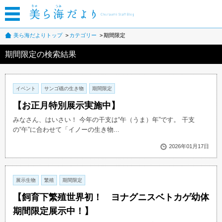
美ら海だよりトップ
カテゴリー
期間限定
期間限定の検索結果
イベント
サンゴ礁の生き物
期間限定
【お正月特別展示実施中】
みなさん、はいさい！ 今年の干支は“午（うま）年”です。 干支
の“午”に合わせて「イノーの生き物...
2026年01月17日
展示生物
繁殖
期間限定
【飼育下繁殖世界初！ ヨナグニスベトカゲ幼体
期間限定展示中！】