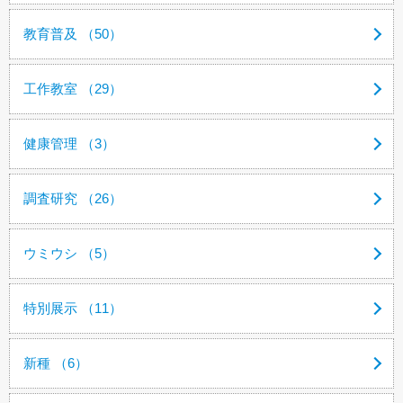
教育普及 （50）
工作教室 （29）
健康管理 （3）
調査研究 （26）
ウミウシ （5）
特別展示 （11）
新種 （6）