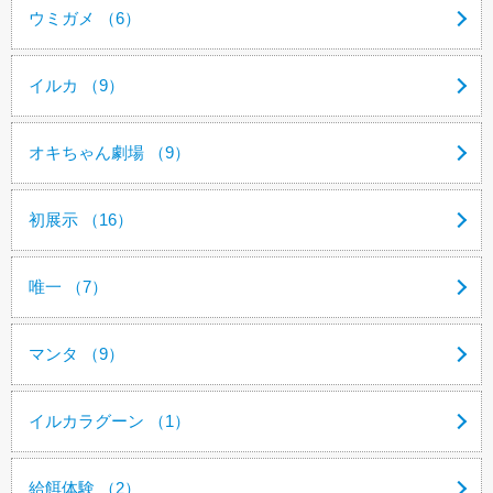
ウミガメ （6）
イルカ （9）
オキちゃん劇場 （9）
初展示 （16）
唯一 （7）
マンタ （9）
イルカラグーン （1）
給餌体験 （2）