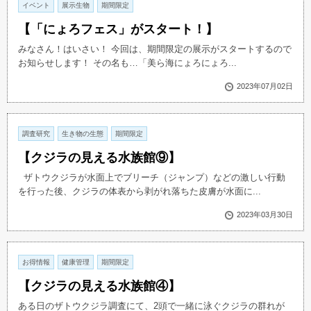
イベント
展示生物
期間限定
【「にょろフェス」がスタート！】
みなさん！はいさい！ 今回は、期間限定の展示がスタートするので
お知らせします！ その名も…「美ら海にょろにょろ...
2023年07月02日
調査研究
生き物の生態
期間限定
【クジラの見える水族館⑨】
ザトウクジラが水面上でブリーチ（ジャンプ）などの激しい行動
を行った後、クジラの体表から剥がれ落ちた皮膚が水面に...
2023年03月30日
お得情報
健康管理
期間限定
【クジラの見える水族館④】
ある日のザトウクジラ調査にて、2頭で一緒に泳ぐクジラの群れが