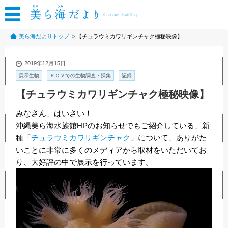
美ら海だよりトップ
【チュラウミカワリギンチャク極秘映像】
2019年12月15日
展示生物
ＲＯＶでの生物調査・採集
記録
【チュラウミカワリギンチャク極秘映像】
みなさん、はいさい！
沖縄美ら海水族館HPのお知らせでもご紹介している、新
種「
チュラウミカワリギンチャク
」について、ありがた
いことに非常に多くのメディアから取材をいただいてお
り、大好評の中で展示を行っています。