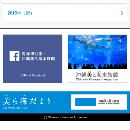
2015
年（26）
(c) Okinawa Churaumi Aquarium