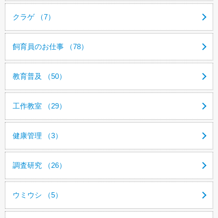
クラゲ （7）
飼育員のお仕事 （78）
教育普及 （50）
工作教室 （29）
健康管理 （3）
調査研究 （26）
ウミウシ （5）