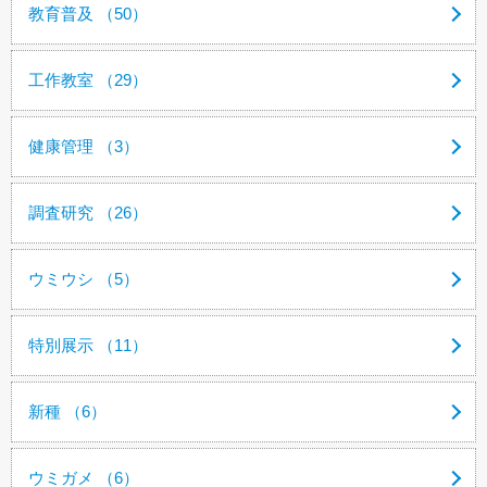
教育普及 （50）
工作教室 （29）
健康管理 （3）
調査研究 （26）
ウミウシ （5）
特別展示 （11）
新種 （6）
ウミガメ （6）