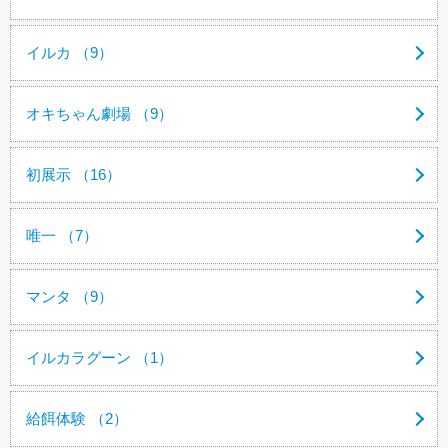
イルカ （9）
オキちゃん劇場 （9）
初展示 （16）
唯一 （7）
マンタ （9）
イルカラグーン （1）
給餌体験 （2）