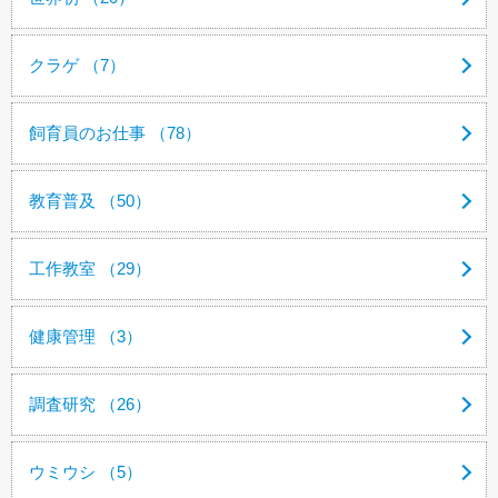
クラゲ （7）
飼育員のお仕事 （78）
教育普及 （50）
工作教室 （29）
健康管理 （3）
調査研究 （26）
ウミウシ （5）