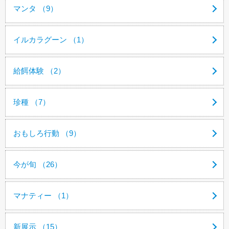
マンタ （9）
イルカラグーン （1）
給餌体験 （2）
珍種 （7）
おもしろ行動 （9）
今が旬 （26）
マナティー （1）
新展示 （15）