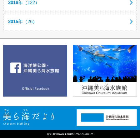
2016
年（122）
2015
年（26）
(c) Okinawa Churaumi Aquarium