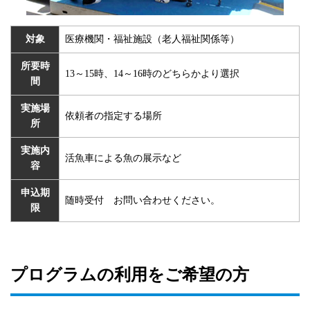
対象
医療機関・福祉施設（老人福祉関係等）
所要時
13～15時、14～16時のどちらかより選択
間
実施場
依頼者の指定する場所
所
実施内
活魚車による魚の展示など
容
申込期
随時受付 お問い合わせください。
限
プログラムの利用をご希望の方