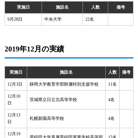
実施日
施設名
人数
備考
9月28日
中央大学
22名
2019年12月の実績
実施日
施設名
人数
備考
12月3日
静岡大学教育学部附属特別支援学校
11名
12月10
茨城県立日立北高等学校
4名
日
12月13
札幌新陽高等学校
4名
日
12月19
早稲田大学系属早稲田実業学校高等部
15名