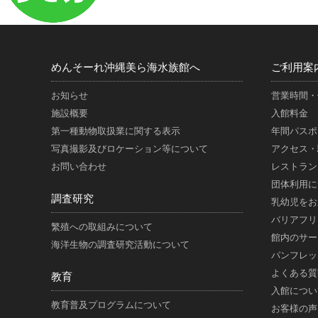
めんそーれ沖縄美ら海水族館へ
ご利用案
お知らせ
営業時間・
施設概要
入館料金
第一種動物取扱業に関する表示
年間パスポ
写真撮影及びロケーション等について
アクセス・
お問い合わせ
レストラン
団体利用に
調査研究
乳幼児をお
バリアフリ
繁殖への取組みについて
館内のサー
海洋生物の調査研究活動について
パンフレッ
よくある質
教育
入館につい
教育普及プログラムについて
お客様の声