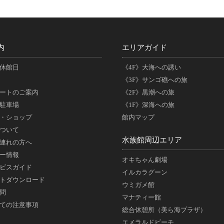
内
エリアガイド
休館日
《4F》大海への誘い
《3F》サンゴ礁への旅
ートのご案内
《2F》黒潮への旅
駐車場
《1F》深海への旅
・ショップ
館内マップ
ついて
水族館周辺エリア
連れの方へ
ー情報
オキちゃん劇場
ビスガイド
イルカラグーン
トダウンロード
ウミガメ館
問
マナティー館
ての注意事項
総合休憩所（美ら海プラザ）
エメラルドビーチ