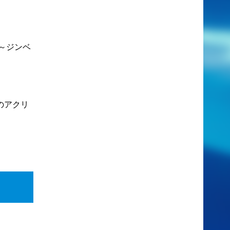
 ～ジンベ
のアクリ